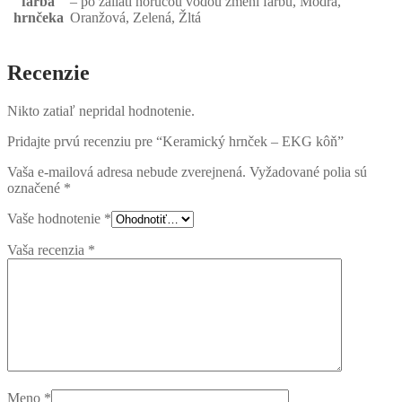
farba
– po zaliatí horúcou vodou zmení farbu, Modrá,
hrnčeka
Oranžová, Zelená, Žltá
Recenzie
Nikto zatiaľ nepridal hodnotenie.
Pridajte prvú recenziu pre “Keramický hrnček – EKG kôň”
Vaša e-mailová adresa nebude zverejnená.
Vyžadované polia sú
označené
*
Vaše hodnotenie
*
Vaša recenzia
*
Meno
*