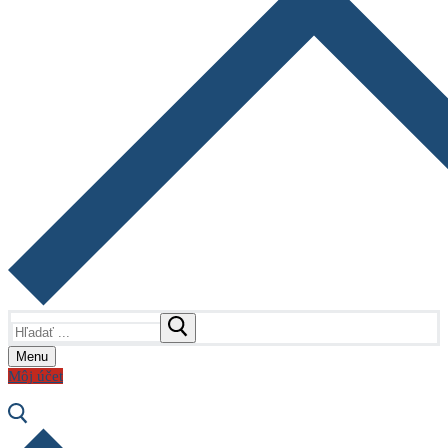
Hľadať:
Menu
Môj účet