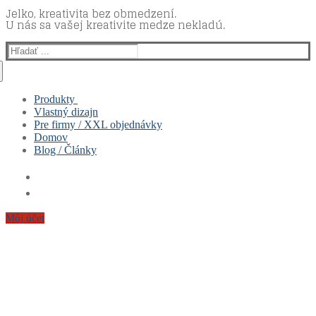
Jelko, kreativita bez obmedzení.
U nás sa vašej kreativite medze nekladú.
Hľadať:
Produkty
Vlastný dizajn
Muži
Pre firmy / XXL objednávky
Ženy
Domov
Deti
Blog / Články
Hrnčeky & Fľašky
Vankúše
Sety
Môj účet