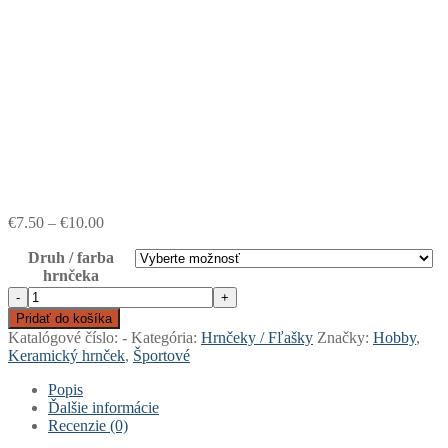
Price
€
7.50
–
€
10.00
range:
Druh / farba
€7.50
hrnčeka
through
€10.00
množstvo
-
+
Keramický
Pridať do košíka
hrnček
Katalógové číslo:
-
Kategória:
Hrnčeky / Fľašky
Značky:
Hobby
,
-
Keramický hrnček
,
Športové
EKG
kôň
Popis
Ďalšie informácie
Recenzie (0)