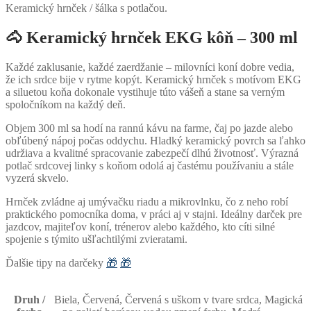
Keramický hrnček / šálka s potlačou.
🐴
Keramický hrnček EKG kôň – 300 ml
Každé zaklusanie, každé zaerdžanie – milovníci koní dobre vedia,
že ich srdce bije v rytme kopýt. Keramický hrnček s motívom EKG
a siluetou koňa dokonale vystihuje túto vášeň a stane sa verným
spoločníkom na každý deň.
Objem 300 ml sa hodí na rannú kávu na farme, čaj po jazde alebo
obľúbený nápoj počas oddychu. Hladký keramický povrch sa ľahko
udržiava a kvalitné spracovanie zabezpečí dlhú životnosť. Výrazná
potlač srdcovej linky s koňom odolá aj častému používaniu a stále
vyzerá skvelo.
Hrnček zvládne aj umývačku riadu a mikrovlnku, čo z neho robí
praktického pomocníka doma, v práci aj v stajni. Ideálny darček pre
jazdcov, majiteľov koní, trénerov alebo každého, kto cíti silné
spojenie s týmito ušľachtilými zvieratami.
Ďalšie tipy na darčeky
🎁
🎁
Druh /
Biela, Červená, Červená s uškom v tvare srdca, Magická