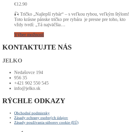
€
12.90
🎣 Tričko „Najlepší rybár“ – s veľkou rybou, veľkým štýlom!
Toto krásne pánske tričko pre rybára je presne pre toho, kto
vždy tvrdí: „Tá najväčšia…
Výber možností
KONTAKTUJTE NÁS
JELKO
Nedašovce 194
956 35
+421 902 550 545
info@jelko.sk
RÝCHLE ODKAZY
Obchodné podmienky
Zásady ochrany osobných údajov
Zásady používania súborov cookie (EÚ)