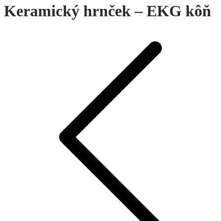
Keramický hrnček – EKG kôň