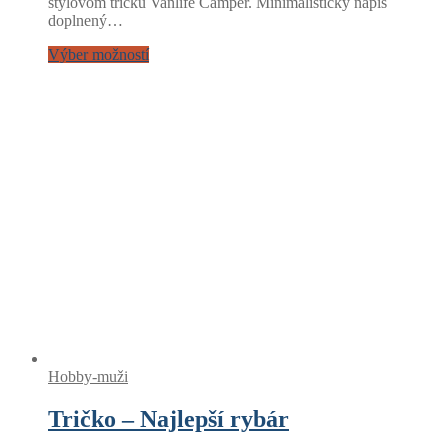
štýlovom tričku Vanlife Camper. Minimalistický nápis
doplnený…
Výber možností
Hobby-muži
Tričko – Najlepší rybár