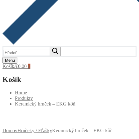
Hľadať:
Menu
Košík
/
€
0.00
0
Košík
Home
Produkty
Keramický hrnček – EKG kôň
Domov
Hrnčeky / Fľašky
Keramický hrnček – EKG kôň