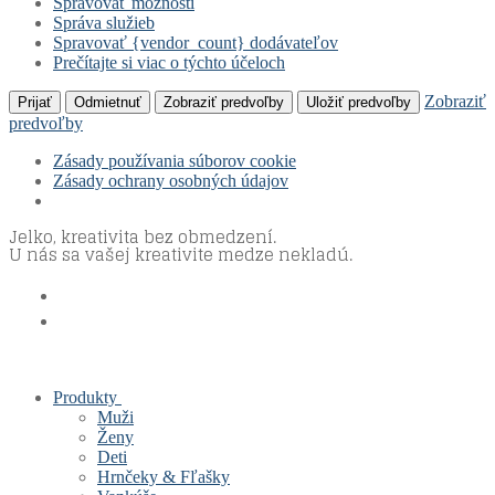
Spravovať možnosti
Správa služieb
Spravovať {vendor_count} dodávateľov
Prečítajte si viac o týchto účeloch
Zobraziť
Prijať
Odmietnuť
Zobraziť predvoľby
Uložiť predvoľby
predvoľby
Zásady používania súborov cookie
Zásady ochrany osobných údajov
Jelko, kreativita bez obmedzení.
Preskočiť
Menu
Zavrieť
U nás sa vašej kreativite medze nekladú.
na
obsah
Produkty
Muži
Ženy
Deti
Hrnčeky & Fľašky