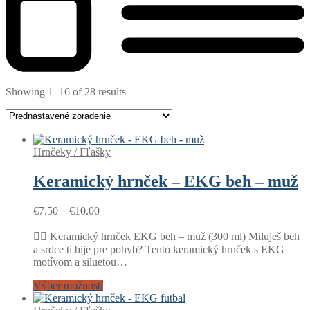
Showing 1–16 of 28 results
Hrnčeky / Fľašky
Keramický hrnček – EKG beh – muž
Price
€
7.50
–
€
10.00
range:
€7.50
🏃‍♂️ Keramický hrnček EKG beh – muž (300 ml) Miluješ beh
through
a srdce ti bije pre pohyb? Tento keramický hrnček s EKG
€10.00
motívom a siluetou…
Výber možností