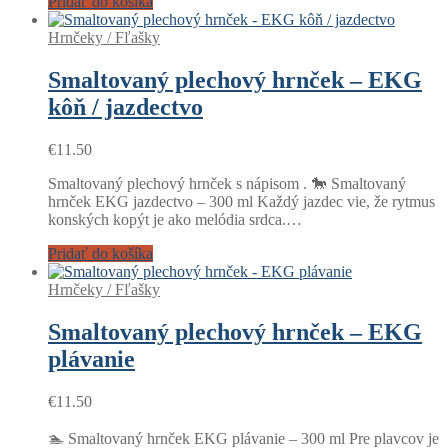
Pridať do košíka
Hrnčeky / Fľašky
Smaltovaný plechový hrnček – EKG
kôň / jazdectvo
€
11.50
Smaltovaný plechový hrnček s nápisom . 🐎 Smaltovaný
hrnček EKG jazdectvo – 300 ml Každý jazdec vie, že rytmus
konských kopýt je ako melódia srdca.…
Pridať do košíka
Hrnčeky / Fľašky
Smaltovaný plechový hrnček – EKG
plávanie
€
11.50
🏊 Smaltovaný hrnček EKG plávanie – 300 ml Pre plavcov je