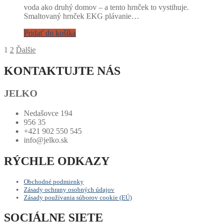
voda ako druhý domov – a tento hrnček to vystihuje.
Smaltovaný hrnček EKG plávanie…
Pridať do košíka
Stránkovanie
1
2
Ďalšie
príspevkov
KONTAKTUJTE NÁS
JELKO
Nedašovce 194
956 35
+421 902 550 545
info@jelko.sk
RÝCHLE ODKAZY
Obchodné podmienky
Zásady ochrany osobných údajov
Zásady používania súborov cookie (EÚ)
SOCIÁLNE SIETE