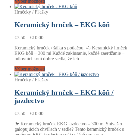
Výber možností
Hrnčeky / Fľašky
Keramický hrnček – EKG kôň
Price
€
7.50
–
€
10.00
range:
Keramický hrnček / šálka s potlačou. 🐴 Keramický hrnček
€7.50
EKG kôň – 300 ml Každé zaklusanie, každé zaerdžanie –
through
milovníci koní dobre vedia, že ich…
€10.00
Výber možností
Hrnčeky / Fľašky
Keramický hrnček – EKG kôň /
jazdectvo
Price
€
7.50
–
€
10.00
range:
🐎 Keramický hrnček EKG jazdectvo – 300 ml Snívaš o
€7.50
galopujúcich chvíľach v sedle? Tento keramický hrnček s
through
motívom EKG jazdectvo spája vášeň pre kone…
€10.00