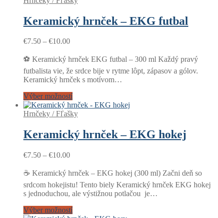
Hrnčeky / Fľašky
Keramický hrnček – EKG futbal
Price
€
7.50
–
€
10.00
range:
€7.50
⚽ Keramický hrnček EKG futbal – 300 ml Každý pravý
through
futbalista vie, že srdce bije v rytme lôpt, zápasov a gólov.
€10.00
Keramický hrnček s motívom…
Výber možností
Hrnčeky / Fľašky
Keramický hrnček – EKG hokej
Price
€
7.50
–
€
10.00
range:
€7.50
☕ Keramický hrnček – EKG hokej (300 ml) Začni deň so
through
srdcom hokejistu! Tento biely Keramický hrnček EKG hokej
€10.00
s jednoduchou, ale výstižnou potlačou je…
Výber možností