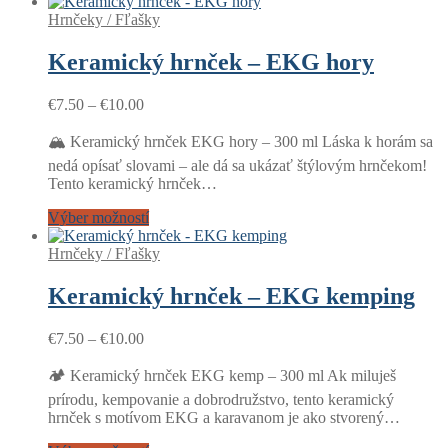
Hrnčeky / Fľašky
Keramický hrnček – EKG hory
Price
€
7.50
–
€
10.00
range:
€7.50
🏔️ Keramický hrnček EKG hory – 300 ml Láska k horám sa
through
nedá opísať slovami – ale dá sa ukázať štýlovým hrnčekom!
€10.00
Tento keramický hrnček…
Výber možností
Hrnčeky / Fľašky
Keramický hrnček – EKG kemping
Price
€
7.50
–
€
10.00
range:
€7.50
🏕️ Keramický hrnček EKG kemp – 300 ml Ak miluješ
through
prírodu, kempovanie a dobrodružstvo, tento keramický
€10.00
hrnček s motívom EKG a karavanom je ako stvorený…