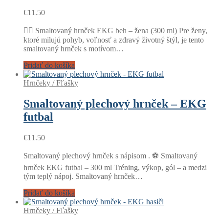
€
11.50
🏃‍♀️ Smaltovaný hrnček EKG beh – žena (300 ml) Pre ženy,
ktoré milujú pohyb, voľnosť a zdravý životný štýl, je tento
smaltovaný hrnček s motívom…
Pridať do košíka
Hrnčeky / Fľašky
Smaltovaný plechový hrnček – EKG
futbal
€
11.50
Smaltovaný plechový hrnček s nápisom . ⚽ Smaltovaný
hrnček EKG futbal – 300 ml Tréning, výkop, gól – a medzi
tým teplý nápoj. Smaltovaný hrnček…
Pridať do košíka
Hrnčeky / Fľašky