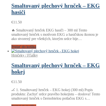
Smaltovaný plechový hrnček – EKG
hasiči
€
11.50
🔥 Smaltovaný hrnček EKG hasiči – 300 ml Tento
smaltovaný hrnček s motívom EKG a hasičskou ikonou je
ako stvorený pre všetkých, ktorým srdce bije…
Pridať do košíka
Hrnčeky / Fľašky
Smaltovaný plechový hrnček – EKG
hokej
€
11.50
🏒 1. Smaltovaný hrnček – EKG hokej (300 ml) Popis
produktu: Zachyť srdce pravého hokejistu – doslova! Tento
smaltovaný hrnček s čiernobielou potlačou EKG s…