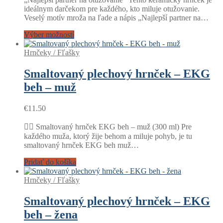
€7.50
ideálnym darčekom pre každého, kto miluje otužovanie.
through
Veselý motív mroža na ľade a nápis „Najlepší partner na…
€10.00
Výber možností
Hrnčeky / Fľašky
Smaltovaný plechový hrnček – EKG
beh – muž
€
11.50
🏃‍♂️ Smaltovaný hrnček EKG beh – muž (300 ml) Pre
každého muža, ktorý žije behom a miluje pohyb, je tu
smaltovaný hrnček EKG beh muž…
Pridať do košíka
Hrnčeky / Fľašky
Smaltovaný plechový hrnček – EKG
beh – žena