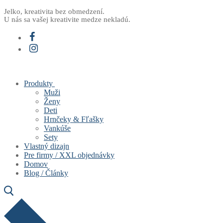
Preskočiť
Menu
Zavrieť
Jelko, kreativita bez obmedzení.
U nás sa vašej kreativite medze nekladú.
na
obsah
Produkty
Muži
Ženy
Deti
Hrnčeky & Fľašky
Vankúše
Sety
Vlastný dizajn
Pre firmy / XXL objednávky
Domov
Blog / Články