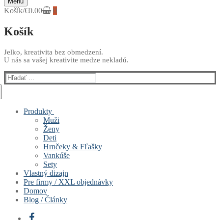
Menu
Košík
/
€
0.00
0
Košík
Jelko, kreativita bez obmedzení.
U nás sa vašej kreativite medze nekladú.
Hľadať:
Produkty
Muži
Ženy
Deti
Hrnčeky & Fľašky
Vankúše
Sety
Vlastný dizajn
Pre firmy / XXL objednávky
Domov
Blog / Články