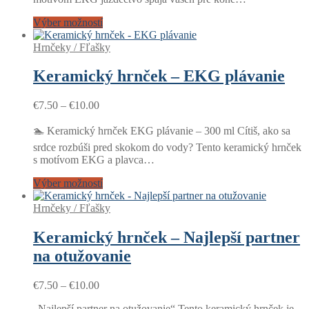
Výber možností
Hrnčeky / Fľašky
Keramický hrnček – EKG plávanie
Price
€
7.50
–
€
10.00
range:
€7.50
🏊 Keramický hrnček EKG plávanie – 300 ml Cítiš, ako sa
through
srdce rozbúši pred skokom do vody? Tento keramický hrnček
€10.00
s motívom EKG a plavca…
Výber možností
Hrnčeky / Fľašky
Keramický hrnček – Najlepší partner
na otužovanie
Price
€
7.50
–
€
10.00
range:
„Najlepší partner na otužovanie“ Tento keramický hrnček je