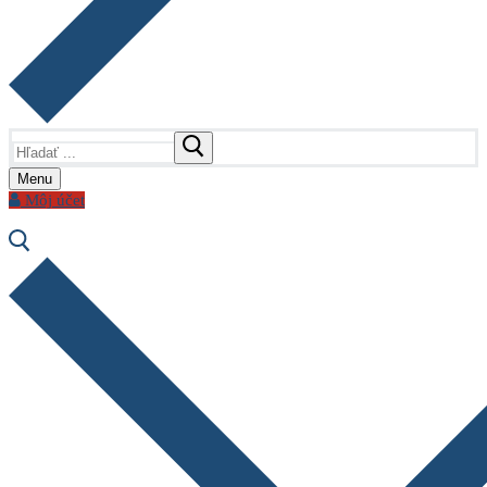
Hľadať:
Menu
Môj účet