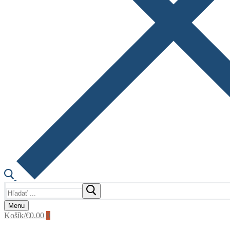
Hľadať:
Menu
Košík
/
€
0.00
0