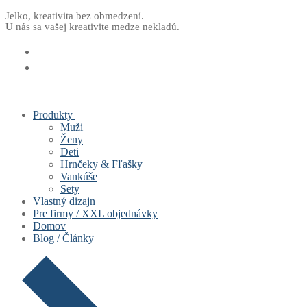
Preskočiť
Menu
Zavrieť
Jelko, kreativita bez obmedzení.
U nás sa vašej kreativite medze nekladú.
na
obsah
Produkty
Muži
Ženy
Deti
Hrnčeky & Fľašky
Vankúše
Sety
Vlastný dizajn
Pre firmy / XXL objednávky
Domov
Blog / Články