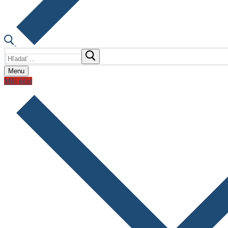
Hľadať:
Menu
Môj účet