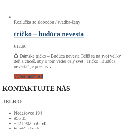
Rozlúčka so slobodou / svadba-ženy
tričko – budúca nevesta
€
12.90
💍 Dámske tričko – Budúca nevesta Tešíš sa na svoj veľký
deň a chceš, aby o tom vedel celý svet? Tričko „Budúca
nevesta“ je presne…
Výber možností
KONTAKTUJTE NÁS
JELKO
Nedašovce 194
956 35
+421 902 550 545
info@jelko.sk