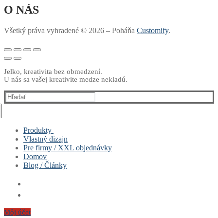
O NÁS
Všetký práva vyhradené © 2026 – Poháňa
Customify
.
Jelko, kreativita bez obmedzení.
U nás sa vašej kreativite medze nekladú.
Hľadať:
Produkty
Vlastný dizajn
Muži
Pre firmy / XXL objednávky
Ženy
Domov
Deti
Blog / Články
Hrnčeky & Fľašky
Vankúše
Sety
Môj účet