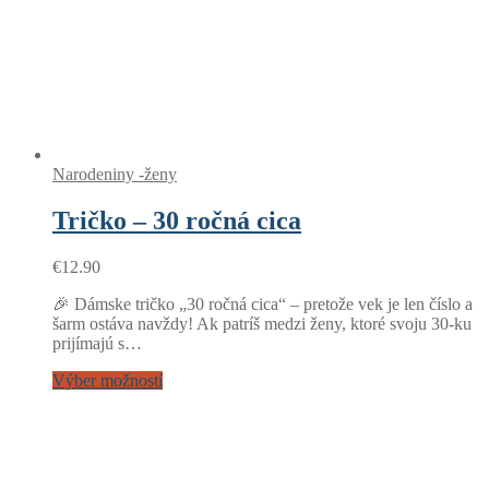
Narodeniny -ženy
Tričko – 30 ročná cica
€
12.90
🎉 Dámske tričko „30 ročná cica“ – pretože vek je len číslo a
šarm ostáva navždy! Ak patríš medzi ženy, ktoré svoju 30-ku
prijímajú s…
Výber možností