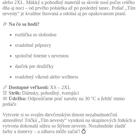
alebo 2XL. Mäkký a pohodlný materiál sa skvele nosí počas celého
dňa aj noci – od prvého pohárika až po posledný tanec. Potlač „Tím
nevesty“ je kvalitne lisovaná a odolná aj po opakovanom praní.
🎉
Na čo sa hodí?
rozlúčka so slobodou
svadobné prípravy
spoločné fotenie s nevestou
darček pre družičky
svadobný víkend alebo wellness
📏
Dostupné veľkosti:
XS – 2XL
👚
Strih:
Dámsky, pohodlný, tvarujúci
🧼
Údržba:
Odporúčame prať naruby na 30 °C a žehliť mimo
potlače
Vytvorte si so svojím dievčenským tímom nezabudnuteľnú
atmosféru! Tričká „Tím nevesty“ vyniknú na skupinových fotkách a
vytvoria dokonalú súhru so štýlom nevesty. Nezabudnite zladiť
farby a úsmevy – a zábava môže začať! 💍