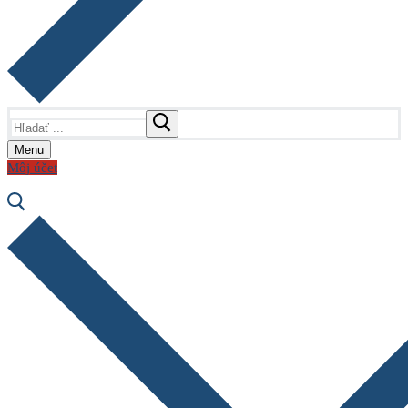
Hľadať:
Menu
Môj účet