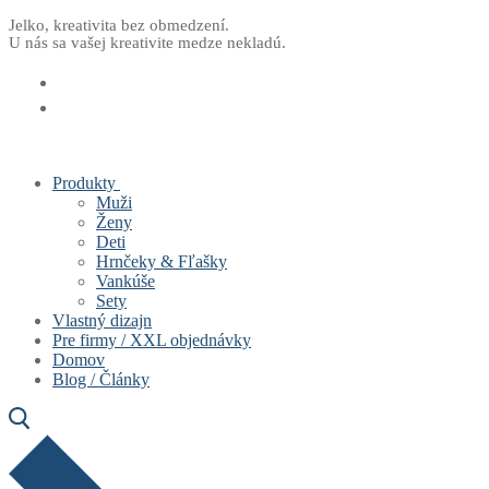
Preskočiť
Menu
Zavrieť
Jelko, kreativita bez obmedzení.
U nás sa vašej kreativite medze nekladú.
na
obsah
Produkty
Muži
Ženy
Deti
Hrnčeky & Fľašky
Vankúše
Sety
Vlastný dizajn
Pre firmy / XXL objednávky
Domov
Blog / Články