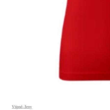
Vtipné- ženy