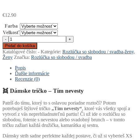
€
12.90
Farba
Velkosť
množstvo
-
+
Tričko
Pridať do košíka
-
Katalógové číslo:
-
Kategórie:
Rozlúčka so slobodou / svadba-ženy
,
Tím
Ženy
Značka:
Rozlúčka so slobodou / svadba
nevesty
Popis
Ďalšie informácie
Recenzie (0)
👯 Dámske tričko – Tím nevesty
Patríš do tímu, ktorý to s oslavou poriadne roztočí? Potom
potrebuješ štýlové tričko
„Tím nevesty“
, ktoré vás všetky spojí a
vytvorí z vás neprehliadnuteľnú partiu! Či už ide o rozlúčku so
slobodou, fotenie s nevestou alebo svadobný brunch – v tomto
tričku zažiari každá družička, kamarátka aj sestra.
Dámsky strih sadne perfektne každej postave, či už si vyberieš XS