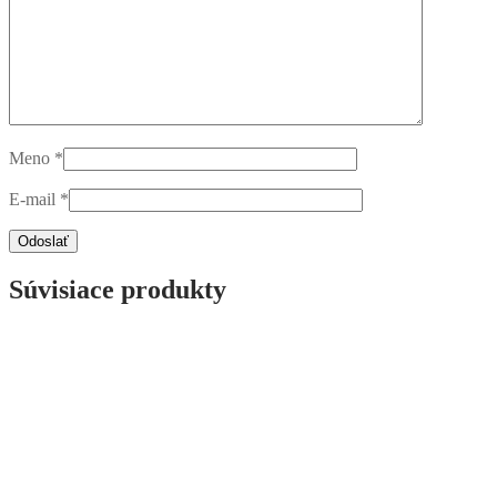
Meno
*
E-mail
*
Súvisiace produkty