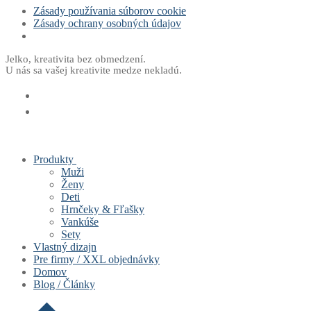
Zásady používania súborov cookie
Zásady ochrany osobných údajov
Preskočiť
Menu
Zavrieť
Jelko, kreativita bez obmedzení.
U nás sa vašej kreativite medze nekladú.
na
obsah
Produkty
Muži
Ženy
Deti
Hrnčeky & Fľašky
Vankúše
Sety
Vlastný dizajn
Pre firmy / XXL objednávky
Domov
Blog / Články