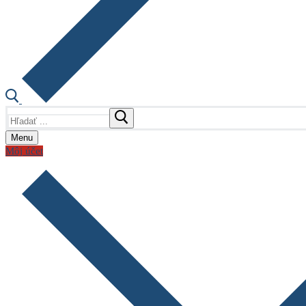
Hľadať:
Menu
Môj účet