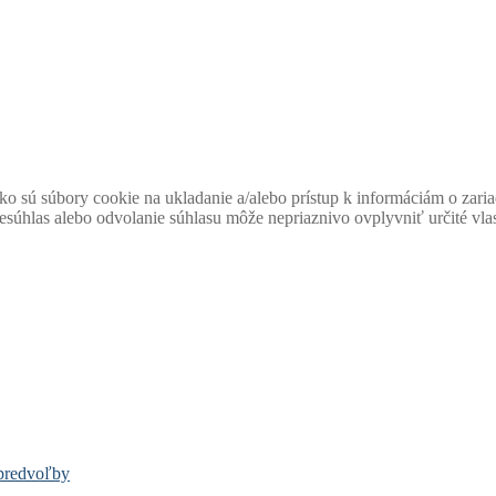
ko sú súbory cookie na ukladanie a/alebo prístup k informáciám o zari
Nesúhlas alebo odvolanie súhlasu môže nepriaznivo ovplyvniť určité vlas
predvoľby