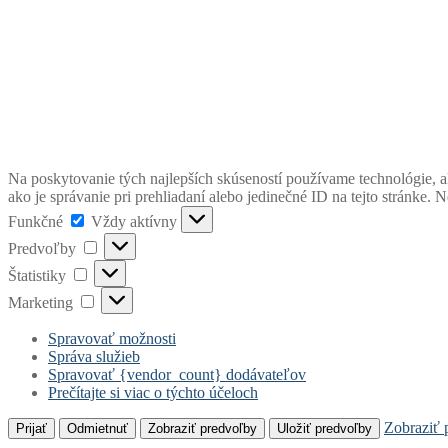
Na poskytovanie tých najlepších skúseností používame technológie, a
ako je správanie pri prehliadaní alebo jedinečné ID na tejto stránke. 
Funkčné
Funkčné
Vždy aktívny
Predvoľby
Predvoľby
Štatistiky
Štatistiky
Marketing
Marketing
Spravovať možnosti
Správa služieb
Spravovať {vendor_count} dodávateľov
Prečítajte si viac o týchto účeloch
Zobraziť 
Prijať
Odmietnuť
Zobraziť predvoľby
Uložiť predvoľby