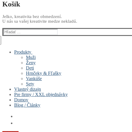
Košík
Jelko, kreativita bez obmedzení.
U nás sa vašej kreativite medze nekladú.
Hľadať:
Produkty
Muži
Ženy
Deti
Hrnčeky & Fľašky
Vankúše
Sety
Vlastný dizajn
Pre firmy / XXL objednávky
Domov
Blog / Články