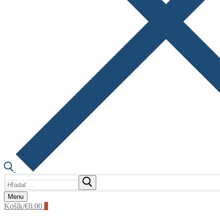
Hľadať:
Menu
Košík
/
€
0.00
0