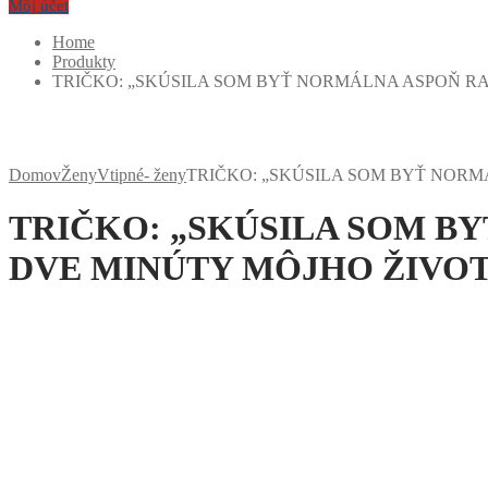
Môj účet
Home
Produkty
TRIČKO: „SKÚSILA SOM BYŤ NORMÁLNA ASPOŇ RAZ
Domov
Ženy
Vtipné- ženy
TRIČKO: „SKÚSILA SOM BYŤ NORM
TRIČKO: „SKÚSILA SOM BY
DVE MINÚTY MÔJHO ŽIVOT