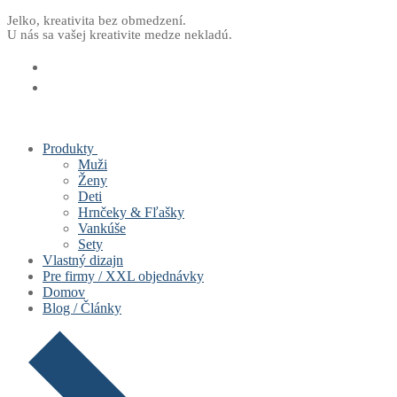
Preskočiť
Menu
Zavrieť
Jelko, kreativita bez obmedzení.
U nás sa vašej kreativite medze nekladú.
na
obsah
Produkty
Muži
Ženy
Deti
Hrnčeky & Fľašky
Vankúše
Sety
Vlastný dizajn
Pre firmy / XXL objednávky
Domov
Blog / Články