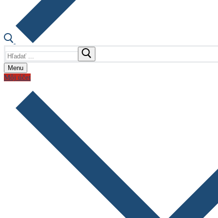
Hľadať:
Menu
Môj účet