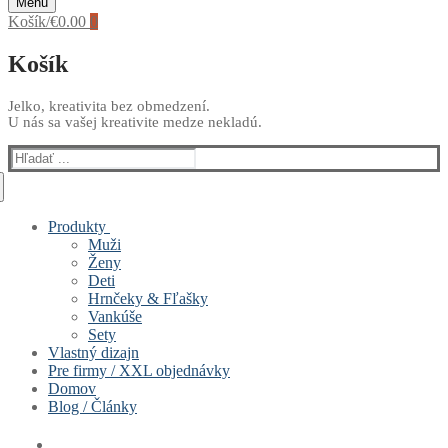
Menu
Košík
/
€
0.00
0
Košík
Jelko, kreativita bez obmedzení.
U nás sa vašej kreativite medze nekladú.
Hľadať:
Produkty
Muži
Ženy
Deti
Hrnčeky & Fľašky
Vankúše
Sety
Vlastný dizajn
Pre firmy / XXL objednávky
Domov
Blog / Články