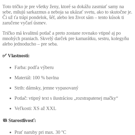
Toto tričko je pre všetky ženy, ktoré sa dokážu zasmiať samy na
sebe, milujú sarkazmus a neboja sa ukázať svetu, ako to skutočne je.
Či už ťa trápi pondelok, šéf, alebo len život sám – tento kúsok ti
zaručene vyčarí úsmev.
Tričko má kvalitnú potlač a preto zostane rovnako vtipné aj po
mnohých praniach. Skvelý darček pre kamarátku, sestru, kolegyňu
alebo jednoducho – pre seba.
✅
Vlastnosti:
Farba: podľa výberu
Materiál: 100 % bavlna
Strih: dámsky, jemne vypasovaný
Potlač: vtipný text s ilustráciou „rozstrapatenej mačky“
Veľkosti: XS až XXL
🧼 Starostlivosť:
Prať naruby pri max. 30 °C