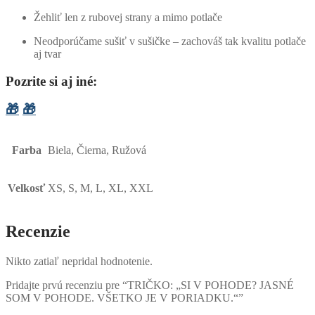
Žehliť len z rubovej strany a mimo potlače
Neodporúčame sušiť v sušičke – zachováš tak kvalitu potlače
aj tvar
Pozrite si aj iné:
🎁
🎁
Farba
Biela, Čierna, Ružová
Velkosť
XS, S, M, L, XL, XXL
Recenzie
Nikto zatiaľ nepridal hodnotenie.
Pridajte prvú recenziu pre “TRIČKO: „SI V POHODE? JASNÉ
SOM V POHODE. VŠETKO JE V PORIADKU.“”