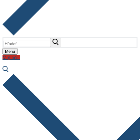
Hľadať:
Menu
Môj účet