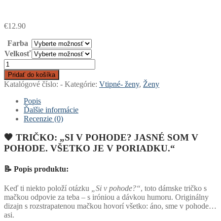
€
12.90
Farba
Velkosť
množstvo
TRIČKO:
Pridať do košíka
"SI
Katalógové číslo:
-
Kategórie:
Vtipné- ženy
,
Ženy
V
POHODE?
Popis
JASNÉ
Ďalšie informácie
SOM
Recenzie (0)
V
POHODE.
🖤 TRIČKO:
„SI V POHODE? JASNÉ SOM V
VŠETKO
POHODE. VŠETKO JE V PORIADKU.“
JE
V
📝
Popis produktu:
PORIADKU."
Keď ti niekto položí otázku
„Si v pohode?“
, toto dámske tričko s
mačkou odpovie za teba – s iróniou a dávkou humoru. Originálny
dizajn s rozstrapatenou mačkou hovorí všetko: áno, sme v pohode…
asi.