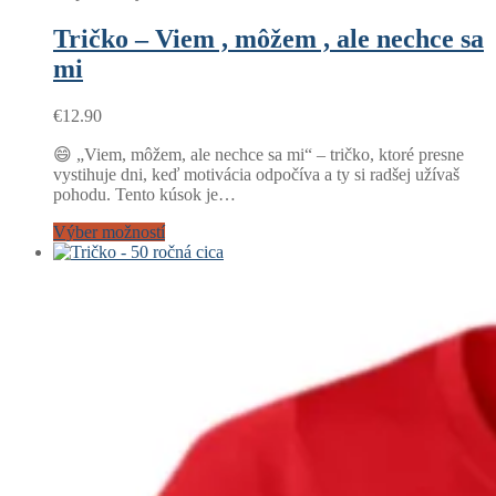
Tričko – Viem , môžem , ale nechce sa
mi
€
12.90
😄 „Viem, môžem, ale nechce sa mi“ – tričko, ktoré presne
vystihuje dni, keď motivácia odpočíva a ty si radšej užívaš
pohodu. Tento kúsok je…
Výber možností