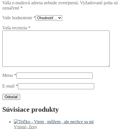
Vaša e-mailová adresa nebude zverejnená.
Vyžadované polia sú
označené
*
Vaše hodnotenie
*
Vaša recenzia
*
Meno
*
E-mail
*
Súvisiace produkty
Vtipné- ženy