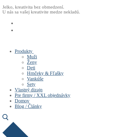
Preskočiť
Menu
Zavrieť
Jelko, kreativita bez obmedzení.
U nás sa vašej kreativite medze nekladú.
na
obsah
Produkty
Muži
Ženy
Deti
Hrnčeky & Fľašky
Vankúše
Sety
Vlastný dizajn
Pre firmy / XXL objednávky
Domov
Blog / Články