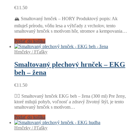
€
11.50
🏔️ Smaltovaný hrnček – HORY Produktový popis: Ak
miluješ prírodu, vôňu lesa a výhľady z vrcholov, tento
smaltovaný hrnček s motívom hôr, stromov a kempovania…
Pridať do košíka
Hrnčeky / Fľašky
Smaltovaný plechový hrnček – EKG
beh – žena
€
11.50
🏃‍♀️ Smaltovaný hrnček EKG beh – žena (300 ml) Pre ženy,
ktoré milujú pohyb, voľnosť a zdravý životný štýl, je tento
smaltovaný hrnček s motívom…
Pridať do košíka
Hrnčeky / Fľašky