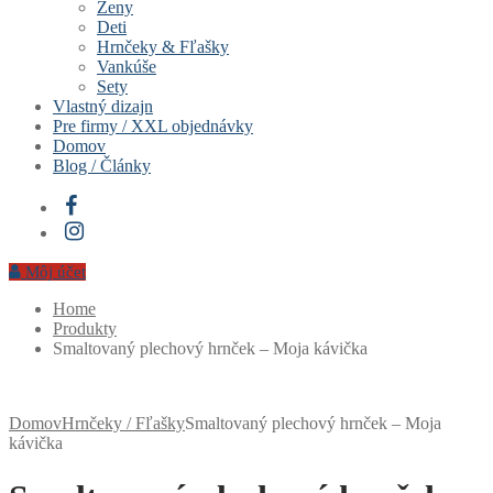
Ženy
Deti
Hrnčeky & Fľašky
Vankúše
Sety
Vlastný dizajn
Pre firmy / XXL objednávky
Domov
Blog / Články
Môj účet
Home
Produkty
Smaltovaný plechový hrnček – Moja kávička
Domov
Hrnčeky / Fľašky
Smaltovaný plechový hrnček – Moja
kávička