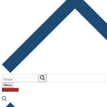
Hľadať:
Menu
Môj účet