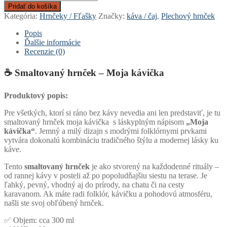
Smaltovaný
Pridať do košíka
plechový
Kategória:
Hrnčeky / Fľašky
Značky:
káva / čaj
,
Plechový hrnček
hrnček
-
Popis
Moja
Ďalšie informácie
kávička
Recenzie (0)
☕ Smaltovaný hrnček – Moja kávička
Produktový popis:
Pre všetkých, ktorí si ráno bez kávy nevedia ani len predstaviť, je tu
smaltovaný hrnček moja kávička s láskyplným nápisom
„Moja
kávička“
. Jemný a milý dizajn s modrými folklórnymi prvkami
vytvára dokonalú kombináciu tradičného štýlu a modernej lásky ku
káve.
Tento
smaltovaný hrnček
je ako stvorený na každodenné rituály –
od rannej kávy v posteli až po popoludňajšiu siestu na terase. Je
ľahký, pevný, vhodný aj do prírody, na chatu či na cesty
karavanom. Ak máte radi folklór, kávičku a pohodovú atmosféru,
našli ste svoj obľúbený hrnček.
✅ Objem: cca 300 ml