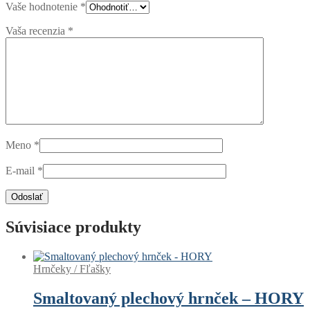
Vaše hodnotenie
*
Vaša recenzia
*
Meno
*
E-mail
*
Súvisiace produkty
Hrnčeky / Fľašky
Smaltovaný plechový hrnček – HORY