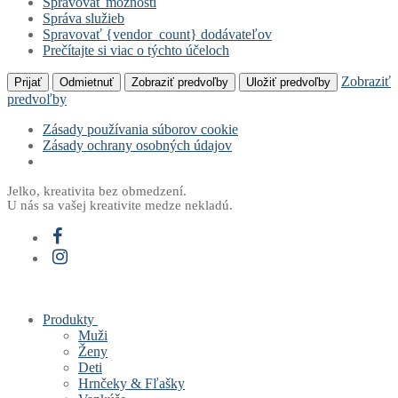
Spravovať možnosti
Správa služieb
Spravovať {vendor_count} dodávateľov
Prečítajte si viac o týchto účeloch
Zobraziť
Prijať
Odmietnuť
Zobraziť predvoľby
Uložiť predvoľby
predvoľby
Zásady používania súborov cookie
Zásady ochrany osobných údajov
Preskočiť
Menu
Zavrieť
Jelko, kreativita bez obmedzení.
U nás sa vašej kreativite medze nekladú.
na
obsah
Produkty
Muži
Ženy
Deti
Hrnčeky & Fľašky