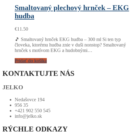
Smaltovaný plechový hrnček – EKG
hudba
€
11.50
🎵 Smaltovaný hrnček EKG hudba – 300 ml Si ten typ
človeka, ktorému hudba znie v duši nonstop? Smaltovaný
hrnček s motívom EKG a hudobnými…
Pridať do košíka
KONTAKTUJTE NÁS
JELKO
Nedašovce 194
956 35
+421 902 550 545
info@jelko.sk
RÝCHLE ODKAZY