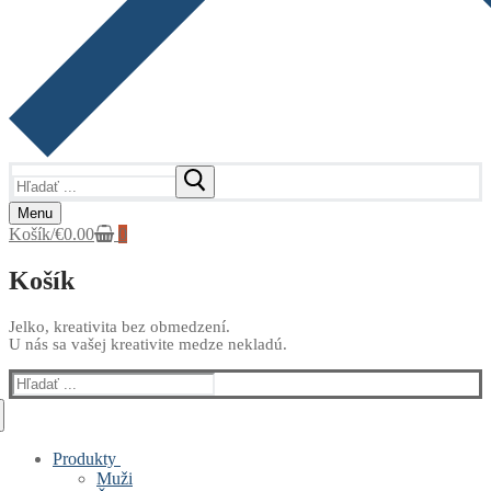
Hľadať:
Menu
Košík
/
€
0.00
0
Košík
Jelko, kreativita bez obmedzení.
U nás sa vašej kreativite medze nekladú.
Hľadať:
Produkty
Muži