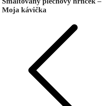
Smaltovaný plechový hrnček –
Moja kávička