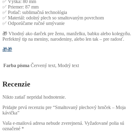
✅ Výška: 80 mm
✅ Priemer: 87 mm
✅ Potlač: sublimačná technológia
✅ Materiál: odolný plech so smaltovaným povrchom
✅ Odporúčame ručné umývanie
🎁 Vhodný ako darček pre ženu, manželku, babku alebo kolegyňu.
Perfektný tip na meniny, narodeniny, alebo len tak – pre radosť.
🎁
🎁
Farba písma
Červený text, Modrý text
Recenzie
Nikto zatiaľ nepridal hodnotenie.
Pridajte prvú recenziu pre “Smaltovaný plechový hrnček – Moja
kávička”
Vaša e-mailová adresa nebude zverejnená.
Vyžadované polia sú
označené
*