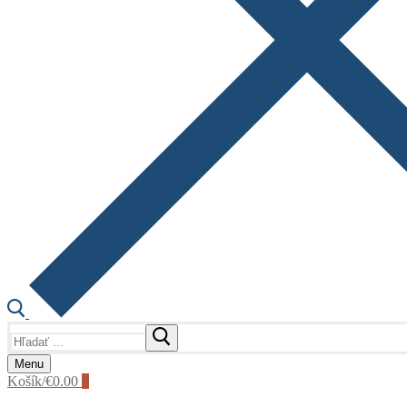
Hľadať:
Menu
Košík
/
€
0.00
0