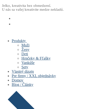
Preskočiť
Menu
Zavrieť
Jelko, kreativita bez obmedzení.
U nás sa vašej kreativite medze nekladú.
na
obsah
Produkty
Muži
Ženy
Deti
Hrnčeky & Fľašky
Vankúše
Sety
Vlastný dizajn
Pre firmy / XXL objednávky
Domov
Blog / Články