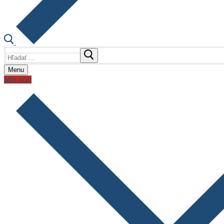
Hľadať:
Menu
Môj účet