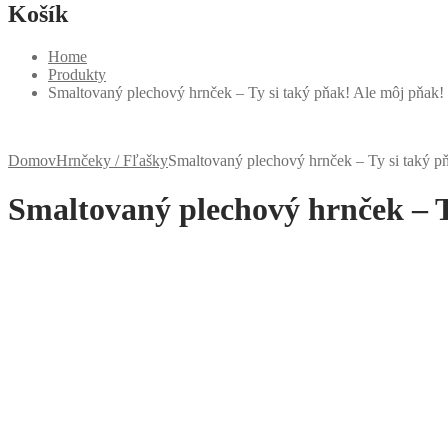
Košík
Home
Produkty
Smaltovaný plechový hrnček – Ty si taký pňak! Ale môj pňak!
Domov
Hrnčeky / Fľašky
Smaltovaný plechový hrnček – Ty si taký p
Smaltovaný plechový hrnček – T