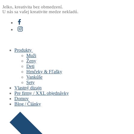
Preskočiť
Menu
Zavrieť
Jelko, kreativita bez obmedzení.
U nás sa vašej kreativite medze nekladú.
na
obsah
Produkty
Muži
Ženy
Deti
Hrnčeky & Fľašky
Vankúše
Sety
Vlastný dizajn
Pre firmy / XXL objednávky
Domov
Blog / Články