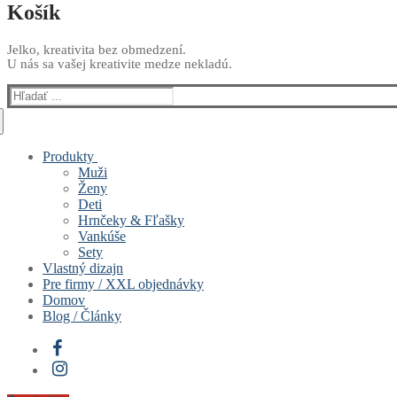
Košík
Jelko, kreativita bez obmedzení.
U nás sa vašej kreativite medze nekladú.
Hľadať:
Produkty
Muži
Ženy
Deti
Hrnčeky & Fľašky
Vankúše
Sety
Vlastný dizajn
Pre firmy / XXL objednávky
Domov
Blog / Články