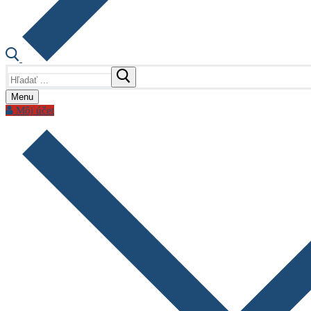
Hľadať:
Menu
Môj účet