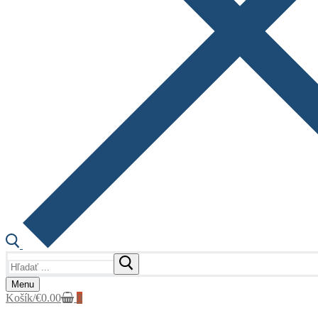
Hľadať:
Menu
Košík
/
€
0.00
0