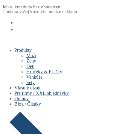
Preskočiť
Menu
Zavrieť
Jelko, kreativita bez obmedzení.
U nás sa vašej kreativite medze nekladú.
na
obsah
Produkty
Muži
Ženy
Deti
Hrnčeky & Fľašky
Vankúše
Sety
Vlastný dizajn
Pre firmy / XXL objednávky
Domov
Blog / Články