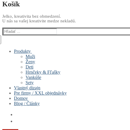
Košík
Jelko, kreativita bez obmedzení.
U nás sa vašej kreativite medze nekladú.
Hľadať:
Produkty
Muži
Ženy
Deti
Hrnčeky & Fľašky
Vankúše
Sety
Vlastný dizajn
Pre firmy / XXL objednávky
Domov
Blog / Články