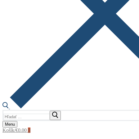
Hľadať:
Menu
Košík
/
€
0.00
0