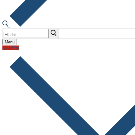
Hľadať:
Menu
Môj účet