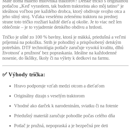
Máte doma malého milovníka traktorov? Detské tričko s originálnou
potlačou „Keď vyrastiem, tak budem traktorista ako môj tatino“ je
ideálnou voľbou pre každého drobca, ktorý obdivuje svojho otca a
jeho silný stroj. Vďaka veselému zelenému traktoru na prednej
strane toto tričko rozžiari každé dieťa aj okolie. Je to viac než len
oblečenie – je to vyjadrenie detského obdivu a hrdosti.
Tričko je ušité zo 100 % bavlny, ktorá je mäkká, priedušná a veľmi
príjemná na pokožku. Strih je pohodlný a prispôsobený detským
potrebám. DTF technológia potlače zaručuje vysokú kvalitu, dlhú
životnosť a pružnosť bez popraskania. Ideálne na každodenné
nosenie, do škôlky, školy či na výlety k dedkovi na farmu.
✅ Výhody trička:
Hravo podporuje vzťah medzi otcom a dieťaťom
Originálny dizajn s veselým traktorom
Vhodné ako darček k narodeninám, sviatku či na fotenie
Priedušný materiál zaručuje pohodlie počas celého dňa
Potlač je pružná, nepopraská a je bezpečná pre deti