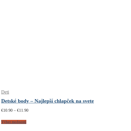
Deti
Detské body – Najlepší chlapček na svete
Price
€
10.90
–
€
11.90
range:
€10.90
through
Výber možností
€11.90