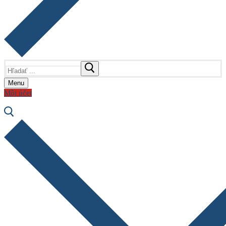
Hľadať:
Menu
Môj účet