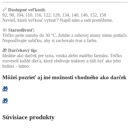
📏
Dostupné veľkosti:
92, 98, 104, 110, 116, 122, 128, 134, 140, 146, 152, 158
Nevieš, ktorú veľkosť vybrať? Napíš nám a radi pomôžeme.
🧼
Starostlivosť:
Tričko perte naruby do 30 °C, žehlite z rubovej strany mimo potlače.
Nepoužívajte sušičku, aby si zachovalo tvar a farbu.
🎁
Darčekový tip:
Ideálne ako darček pre syna, vnuka alebo malého farmára. Tričko
rozveselí každé dieťa, ktoré obdivuje traktory a túži byť ako jeho
hrdina – tatino.
Môžeš pozrieť aj iné možnosti vhodného ako darček
🎁
🎁
Súvisiace produkty