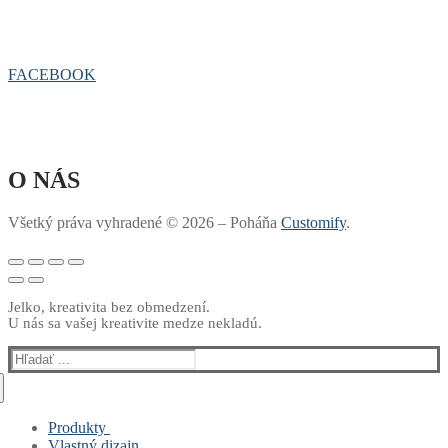
FACEBOOK
O NÁS
Všetký práva vyhradené © 2026 – Poháňa
Customify
.
Jelko, kreativita bez obmedzení.
U nás sa vašej kreativite medze nekladú.
Hľadať:
Produkty
Vlastný dizajn
Muži