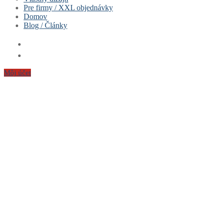
Pre firmy / XXL objednávky
Ženy
Domov
Deti
Blog / Články
Hrnčeky & Fľašky
Vankúše
Sety
Môj účet