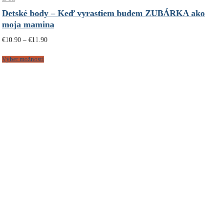
Detské body – Keď vyrastiem budem ZUBÁRKA ako
moja mamina
Price
€
10.90
–
€
11.90
range:
€10.90
through
Výber možností
€11.90