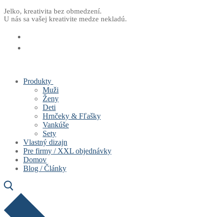
Preskočiť
Menu
Zavrieť
Jelko, kreativita bez obmedzení.
U nás sa vašej kreativite medze nekladú.
na
obsah
Produkty
Muži
Ženy
Deti
Hrnčeky & Fľašky
Vankúše
Sety
Vlastný dizajn
Pre firmy / XXL objednávky
Domov
Blog / Články