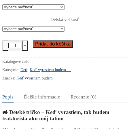
Detská veľkosť
množstvo
Pridať do košíka
-
+
Detské
tričko
-
Katalógové číslo:
-
Keď
vyrastiem
Kategórie:
Deti
,
Keď vyrastiem budem …
tak
Značka:
Keď vyrastiem budem
budem
TRAKTORISTA
ako
môj
Popis
Ďalšie informácie
Recenzie (0)
tatino
🚜 Detské tričko – Keď vyrastiem, tak budem
traktorista ako môj tatino