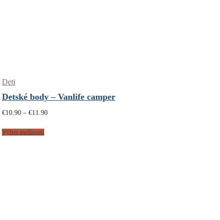
Deti
Detské body – Vanlife camper
Price
€
10.90
–
€
11.90
range:
€10.90
through
Výber možností
€11.90