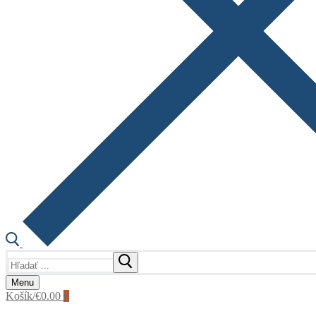
Hľadať:
Menu
Košík
/
€
0.00
0