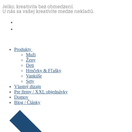
Jelko, kreativita bez obmedzení.
Preskočiť
Menu
Zavrieť
U nás sa vašej kreativite medze nekladú.
na
obsah
Produkty
Muži
Ženy
Deti
Hrnčeky & Fľašky
Vankúše
Sety
Vlastný dizajn
Pre firmy / XXL objednávky
Domov
Blog / Články