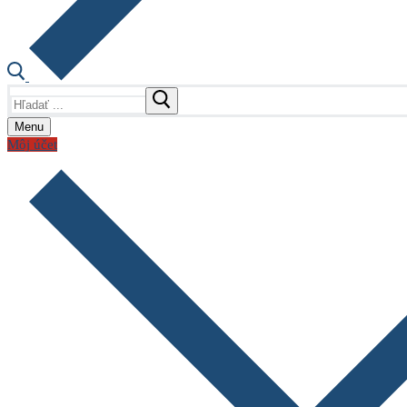
Hľadať:
Menu
Môj účet