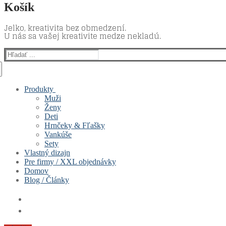
Košík
Jelko, kreativita bez obmedzení.
U nás sa vašej kreativite medze nekladú.
Hľadať:
Produkty
Muži
Ženy
Deti
Hrnčeky & Fľašky
Vankúše
Sety
Vlastný dizajn
Pre firmy / XXL objednávky
Domov
Blog / Články