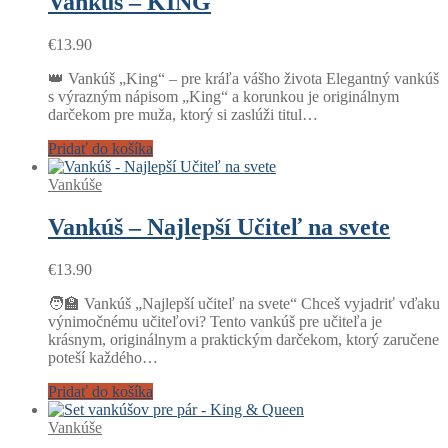
Vankúš – KING
€
13.90
👑 Vankúš „King“ – pre kráľa vášho života Elegantný vankúš
s výrazným nápisom „King“ a korunkou je originálnym
darčekom pre muža, ktorý si zaslúži titul…
Pridať do košíka
Vankúše
Vankúš – Najlepší Učiteľ na svete
€
13.90
🧑‍🏫 Vankúš „Najlepší učiteľ na svete“ Chceš vyjadriť vďaku
výnimočnému učiteľovi? Tento vankúš pre učiteľa je
krásnym, originálnym a praktickým darčekom, ktorý zaručene
poteší každého…
Pridať do košíka
Vankúše