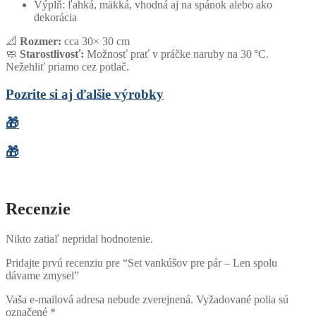
Výplň: ľahká, mäkká, vhodná aj na spánok alebo ako
dekorácia
📐
Rozmer:
cca 30× 30 cm
🧼
Starostlivosť:
Možnosť prať v práčke naruby na 30 °C.
Nežehliť priamo cez potlač.
Pozrite si aj ďalšie výrobky
🎁
🎁
Recenzie
Nikto zatiaľ nepridal hodnotenie.
Pridajte prvú recenziu pre “Set vankúšov pre pár – Len spolu
dávame zmysel”
Vaša e-mailová adresa nebude zverejnená.
Vyžadované polia sú
označené
*