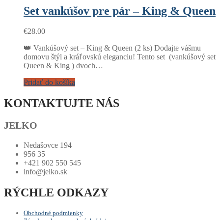
Set vankúšov pre pár – King & Queen
€
28.00
👑 Vankúšový set – King & Queen (2 ks) Dodajte vášmu
domovu štýl a kráľovskú eleganciu! Tento set (vankúšový set
Queen & King ) dvoch…
Pridať do košíka
KONTAKTUJTE NÁS
JELKO
Nedašovce 194
956 35
+421 902 550 545
info@jelko.sk
RÝCHLE ODKAZY
Obchodné podmienky