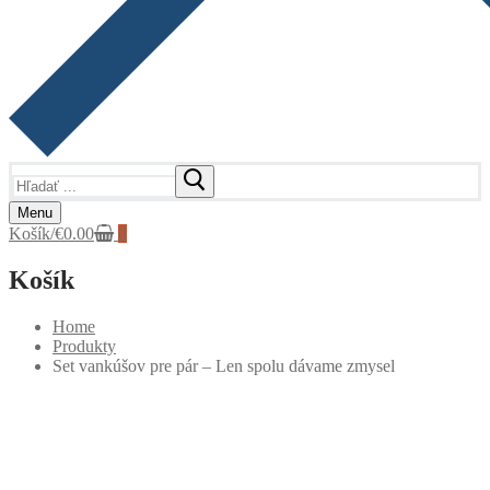
Hľadať:
Menu
Košík
/
€
0.00
0
Košík
Home
Produkty
Set vankúšov pre pár – Len spolu dávame zmysel