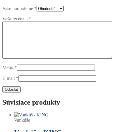
Vaše hodnotenie
*
Vaša recenzia
*
Meno
*
E-mail
*
Súvisiace produkty
Vankúše