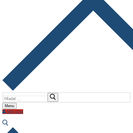
Hľadať:
Menu
Môj účet