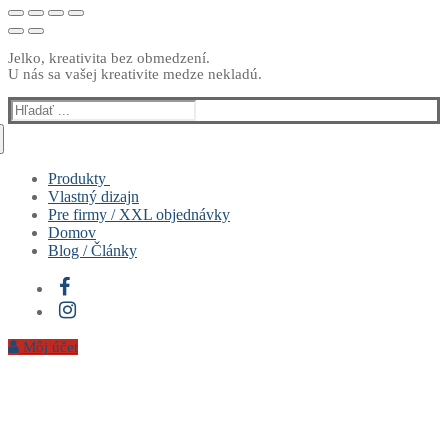
Jelko, kreativita bez obmedzení.
U nás sa vašej kreativite medze nekladú.
Hľadať:
Produkty
Vlastný dizajn
Muži
Pre firmy / XXL objednávky
Ženy
Domov
Deti
Blog / Články
Hrnčeky & Fľašky
Vankúše
Sety
Môj účet