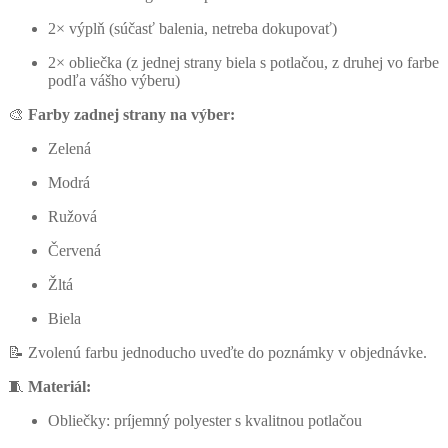
2× výplň (súčasť balenia, netreba dokupovať)
2× obliečka (z jednej strany biela s potlačou, z druhej vo farbe
podľa vášho výberu)
🎨
Farby zadnej strany na výber:
Zelená
Modrá
Ružová
Červená
Žltá
Biela
📝 Zvolenú farbu jednoducho uveďte do poznámky v objednávke.
🧵
Materiál:
Obliečky: príjemný polyester s kvalitnou potlačou