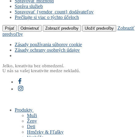
Spravovať možnosti
Správa služieb
Spravovať {vendor_count} dodávateľov
Prečítajte si viac o týchto účeloch
Zobraziť
Prijať
Odmietnuť
Zobraziť predvoľby
Uložiť predvoľby
predvoľby
Zásady používania súborov cookie
Zásady ochrany osobných údajov
Preskočiť
Menu
Zavrieť
Jelko, kreativita bez obmedzení.
U nás sa vašej kreativite medze nekladú.
na
obsah
Produkty
Muži
Ženy
Deti
Hrnčeky & Fľašky