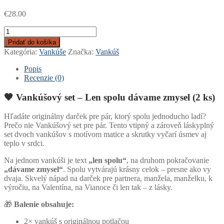
€
28.00
množstvo
Set
Pridať do košíka
vankúšov
Kategória:
Vankúše
Značka:
Vankúš
pre
pár
Popis
-
Recenzie (0)
Len
spolu
🧡 Vankúšový set – Len spolu dávame zmysel (2 ks)
dávame
zmysel
Hľadáte originálny darček pre pár, ktorý spolu jednoducho ladí?
Prečo nie Vankúšový set pre pár. Tento vtipný a zároveň láskyplný
set dvoch vankúšov s motívom matice a skrutky vyčarí úsmev aj
teplo v srdci.
Na jednom vankúši je text
„len spolu“
, na druhom pokračovanie
„dávame zmysel“
. Spolu vytvárajú krásny celok – presne ako vy
dvaja. Skvelý nápad na darček pre partnera, manžela, manželku, k
výročiu, na Valentína, na Vianoce či len tak – z lásky.
🎁
Balenie obsahuje:
2× vankúš s originálnou potlačou