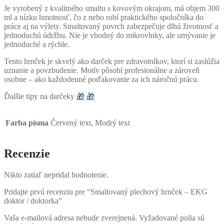
Je vyrobený z kvalitného smaltu s kovovým okrajom, má objem 300
ml a nízku hmotnosť, čo z neho robí praktického spoločníka do
práce aj na výlety. Smaltovaný povrch zabezpečuje dlhú životnosť a
jednoduchú údržbu. Nie je vhodný do mikrovlnky, ale umývanie je
jednoduché a rýchle.
Tento hrnček je skvelý ako darček pre zdravotníkov, ktorí si zaslúžia
uznanie a povzbudenie. Motív pôsobí profesionálne a zároveň
osobne – ako každodenné poďakovanie za ich náročnú prácu.
Ďalšie tipy na darčeky
🎁
🎁
Farba písma
Červený text, Modrý text
Recenzie
Nikto zatiaľ nepridal hodnotenie.
Pridajte prvú recenziu pre “Smaltovaný plechový hrnček – EKG
doktor / doktorka”
Vaša e-mailová adresa nebude zverejnená.
Vyžadované polia sú