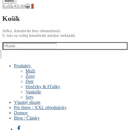
Menu
Košík
/
€
0.00
0
Košík
Jelko, kreativita bez obmedzení.
U nás sa vašej kreativite medze nekladú.
Hľadať:
Produkty
Muži
Ženy
Deti
Hrnčeky & Fľašky
Vankúše
Sety
Vlastný dizajn
Pre firmy / XXL objednávky
Domov
Blog / Články