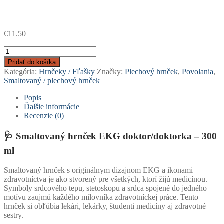
€
11.50
množstvo
Smaltovaný
Pridať do košíka
plechový
Kategória:
Hrnčeky / Fľašky
Značky:
Plechový hrnček
,
Povolania
,
hrnček
Smaltovaný / plechový hrnček
-
EKG
Popis
doktor
Ďalšie informácie
/
Recenzie (0)
doktorka
🩺
Smaltovaný hrnček EKG doktor/doktorka – 300
ml
Smaltovaný hrnček s originálnym dizajnom EKG a ikonami
zdravotníctva je ako stvorený pre všetkých, ktorí žijú medicínou.
Symboly srdcového tepu, stetoskopu a srdca spojené do jedného
motívu zaujmú každého milovníka zdravotníckej práce. Tento
hrnček si obľúbia lekári, lekárky, študenti medicíny aj zdravotné
sestry.