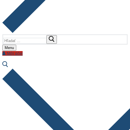
Hľadať:
Menu
Môj účet