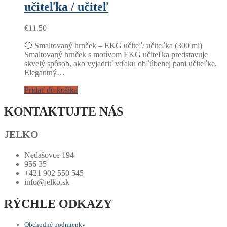
učiteľka / učiteľ
€
11.50
🔵 Smaltovaný hrnček – EKG učiteľ/ učiteľka (300 ml)
Smaltovaný hrnček s motívom EKG učiteľka predstavuje
skvelý spôsob, ako vyjadriť vďaku obľúbenej pani učiteľke.
Elegantný…
Pridať do košíka
KONTAKTUJTE NÁS
JELKO
Nedašovce 194
956 35
+421 902 550 545
info@jelko.sk
RÝCHLE ODKAZY
Obchodné podmienky