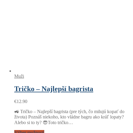
Muži
Tričko – Najlepší bagrista
€
12.90
🚜 Tričko – Najlepší bagrista (pre tých, čo milujú kopať do
života) Poznáš niekoho, kto vládne bagru ako kráľ lopaty?
Alebo si to ty? 😎Toto tričko…
Výber možností