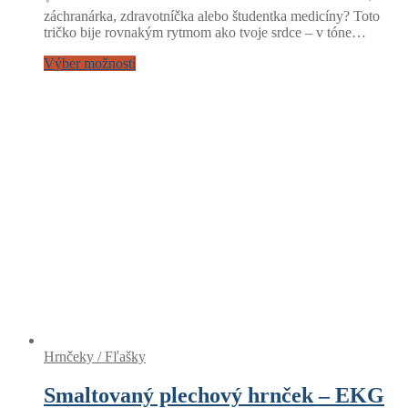
záchranárka, zdravotníčka alebo študentka medicíny? Toto
tričko bije rovnakým rytmom ako tvoje srdce – v tóne…
Výber možností
Hrnčeky / Fľašky
Smaltovaný plechový hrnček – EKG