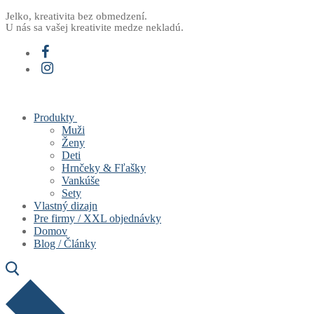
Preskočiť
Menu
Zavrieť
Jelko, kreativita bez obmedzení.
U nás sa vašej kreativite medze nekladú.
na
obsah
Produkty
Muži
Ženy
Deti
Hrnčeky & Fľašky
Vankúše
Sety
Vlastný dizajn
Pre firmy / XXL objednávky
Domov
Blog / Články