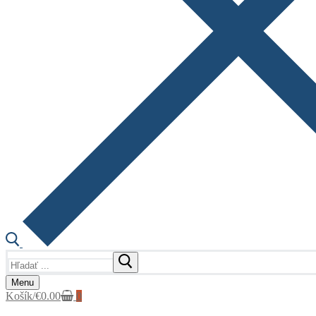
Hľadať:
Menu
Košík
/
€
0.00
0