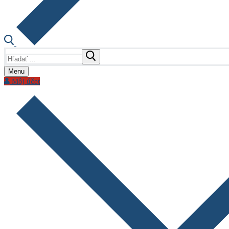
Hľadať:
Menu
Môj účet