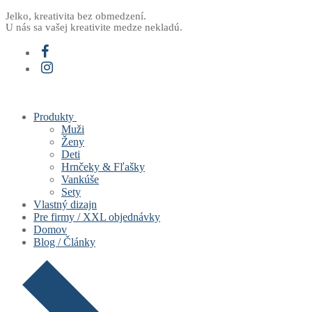
Preskočiť
Menu
Zavrieť
Jelko, kreativita bez obmedzení.
U nás sa vašej kreativite medze nekladú.
na
obsah
Produkty
Muži
Ženy
Deti
Hrnčeky & Fľašky
Vankúše
Sety
Vlastný dizajn
Pre firmy / XXL objednávky
Domov
Blog / Články