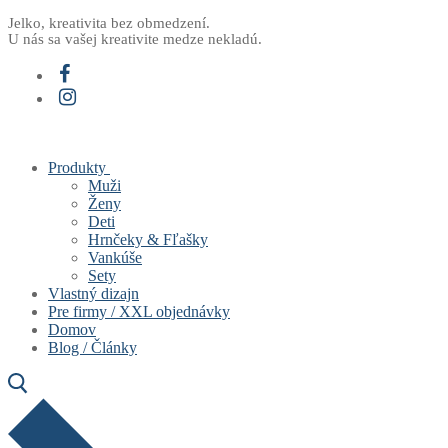
Preskočiť
Menu
Zavrieť
Jelko, kreativita bez obmedzení.
U nás sa vašej kreativite medze nekladú.
na
obsah
Produkty
Muži
Ženy
Deti
Hrnčeky & Fľašky
Vankúše
Sety
Vlastný dizajn
Pre firmy / XXL objednávky
Domov
Blog / Články