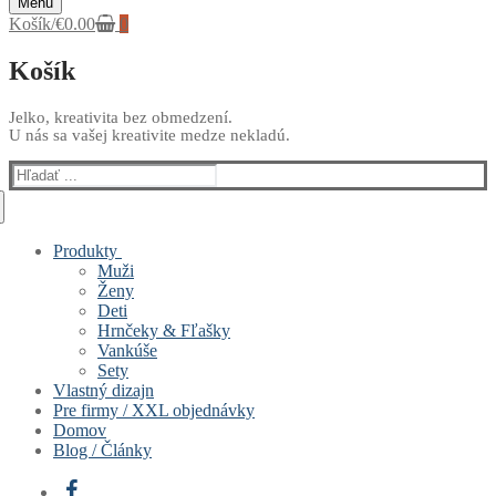
Menu
Košík
/
€
0.00
0
Košík
Jelko, kreativita bez obmedzení.
U nás sa vašej kreativite medze nekladú.
Hľadať:
Produkty
Muži
Ženy
Deti
Hrnčeky & Fľašky
Vankúše
Sety
Vlastný dizajn
Pre firmy / XXL objednávky
Domov
Blog / Články