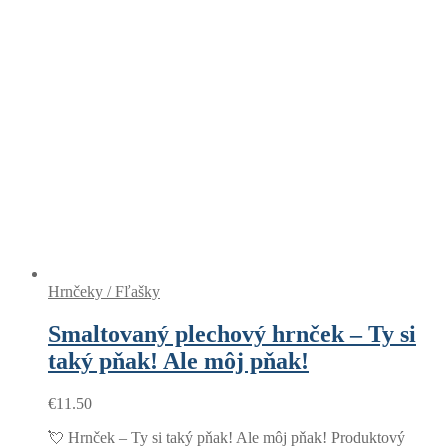
Hrnčeky / Fľašky
Smaltovaný plechový hrnček – Ty si
taký pňak! Ale môj pňak!
€
11.50
💘 Hrnček – Ty si taký pňak! Ale môj pňak! Produktový