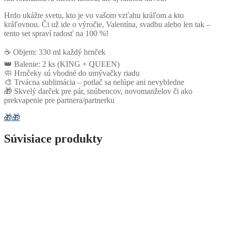
Hrdo ukážte svetu, kto je vo vašom vzťahu kráľom a kto
kráľovnou. Či už ide o výročie, Valentína, svadbu alebo len tak –
tento set spraví radosť na 100 %!
☕ Objem: 330 ml každý hrnček
👑 Balenie: 2 ks (KING + QUEEN)
🧼 Hrnčeky sú vhodné do umývačky riadu
🎨 Trvácna sublimácia – potlač sa nelúpe ani nevybledne
🎁 Skvelý darček pre pár, snúbencov, novomanželov či ako
prekvapenie pre partnera/partnerku
🎁
🎁
Súvisiace produkty