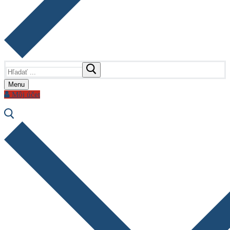
Hľadať:
Menu
Môj účet