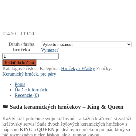
Price
€
14.50
–
€
19.50
range:
Druh / farba
€14.50
hrnčeka
through
Vymazať
€19.50
množstvo
Keramické
Pridať do košíka
hrnčeky
Katalógové číslo:
-
Kategória:
Hrnčeky / Fľašky
Značky:
2ks
Keramický hrnček
,
pre páry
-
King
Popis
&
Ďalšie informácie
Queen
Recenzie (0)
👑 Sada keramických hrnčekov – King & Queen
Každý kráľ potrebuje svoju kráľovnú – a každá kráľovná si zaslúži
kráľovský servis! Sada dvoch štýlových keramických hrnčekov s
nápisom
KING
a
QUEEN
je ideálnym darčekom pre pár, ktorý sa
rád rozmaznáva nielen láskou, ale aj rannou kávou.