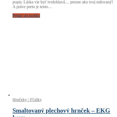
popis: Láska vie byť tvrdohlavá… presne ako tvoj milovaný!
A práve preto je tento…
Pridať do košíka
Hrnčeky / Fľašky
Smaltovaný plechový hrnček – EKG