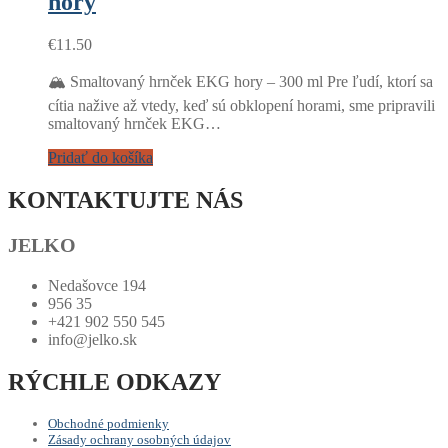
hory
€
11.50
🏔️ Smaltovaný hrnček EKG hory – 300 ml Pre ľudí, ktorí sa
cítia nažive až vtedy, keď sú obklopení horami, sme pripravili
smaltovaný hrnček EKG…
Pridať do košíka
KONTAKTUJTE NÁS
JELKO
Nedašovce 194
956 35
+421 902 550 545
info@jelko.sk
RÝCHLE ODKAZY
Obchodné podmienky
Zásady ochrany osobných údajov