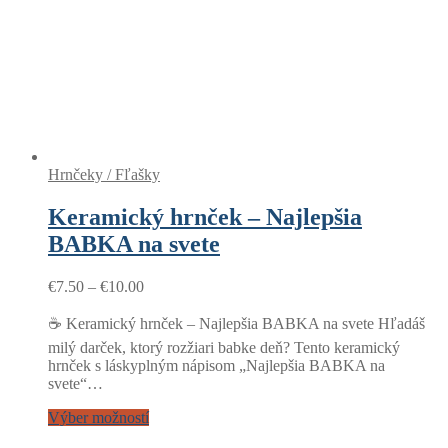
Hrnčeky / Fľašky
Keramický hrnček – Najlepšia
BABKA na svete
Price
€
7.50
–
€
10.00
range:
€7.50
☕ Keramický hrnček – Najlepšia BABKA na svete Hľadáš
through
milý darček, ktorý rozžiari babke deň? Tento keramický
€10.00
hrnček s láskyplným nápisom „Najlepšia BABKA na
svete“…
Výber možností