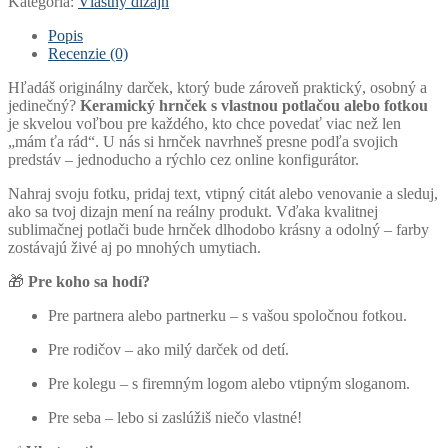
Kategória:
Vlastný dizajn
vlastnou
potlačou
Popis
/
Recenzie (0)
s
fotkou
Hľadáš originálny darček, ktorý bude zároveň praktický, osobný a
jedinečný?
Keramický hrnček s vlastnou potlačou alebo fotkou
je skvelou voľbou pre každého, kto chce povedať viac než len
„mám ťa rád“. U nás si hrnček navrhneš presne podľa svojich
predstáv – jednoducho a rýchlo cez online konfigurátor.
Nahraj svoju fotku, pridaj text, vtipný citát alebo venovanie a sleduj,
ako sa tvoj dizajn mení na reálny produkt. Vďaka kvalitnej
sublimačnej potlači bude hrnček dlhodobo krásny a odolný – farby
zostávajú živé aj po mnohých umytiach.
🎁
Pre koho sa hodí?
Pre partnera alebo partnerku – s vašou spoločnou fotkou.
Pre rodičov – ako milý darček od detí.
Pre kolegu – s firemným logom alebo vtipným sloganom.
Pre seba – lebo si zaslúžiš niečo vlastné!