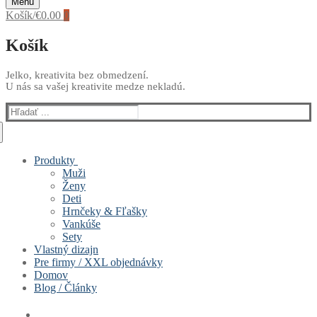
Menu
Košík
/
€
0.00
0
Košík
Jelko, kreativita bez obmedzení.
U nás sa vašej kreativite medze nekladú.
Hľadať:
Produkty
Muži
Ženy
Deti
Hrnčeky & Fľašky
Vankúše
Sety
Vlastný dizajn
Pre firmy / XXL objednávky
Domov
Blog / Články