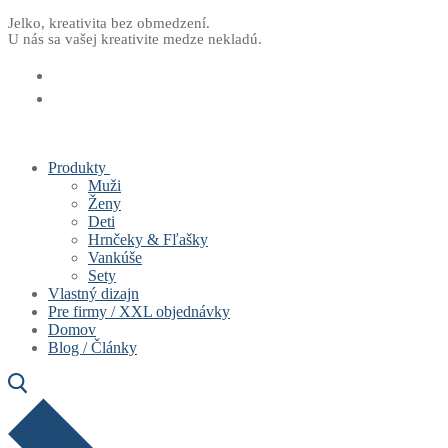
Preskočiť
Menu
Zavrieť
Jelko, kreativita bez obmedzení.
U nás sa vašej kreativite medze nekladú.
na
obsah
Produkty
Muži
Ženy
Deti
Hrnčeky & Fľašky
Vankúše
Sety
Vlastný dizajn
Pre firmy / XXL objednávky
Domov
Blog / Články