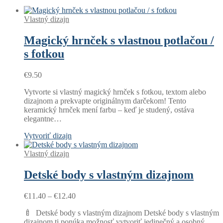
Vlastný dizajn
Magický hrnček s vlastnou potlačou /
s fotkou
€
9.50
Vytvorte si vlastný magický hrnček s fotkou, textom alebo
dizajnom a prekvapte originálnym darčekom! Tento
keramický hrnček mení farbu – keď je studený, ostáva
elegantne…
Vytvoriť dizajn
Vlastný dizajn
Detské body s vlastným dizajnom
Price
€
11.40
–
€
12.40
range:
🍼 Detské body s vlastným dizajnom Detské body s vlastným
€11.40
dizajnom ti ponúka možnosť vytvoriť jedinečný a osobný
through