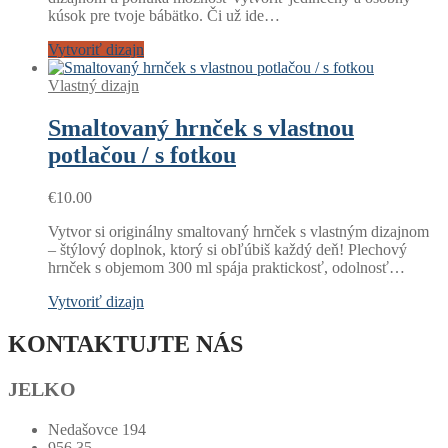
kúsok pre tvoje bábätko. Či už ide…
€12.40
Vytvoriť dizajn
Vlastný dizajn
Smaltovaný hrnček s vlastnou
potlačou / s fotkou
€
10.00
Vytvor si originálny smaltovaný hrnček s vlastným dizajnom
– štýlový doplnok, ktorý si obľúbiš každý deň! Plechový
hrnček s objemom 300 ml spája praktickosť, odolnosť…
Vytvoriť dizajn
KONTAKTUJTE NÁS
JELKO
Nedašovce 194
956 35