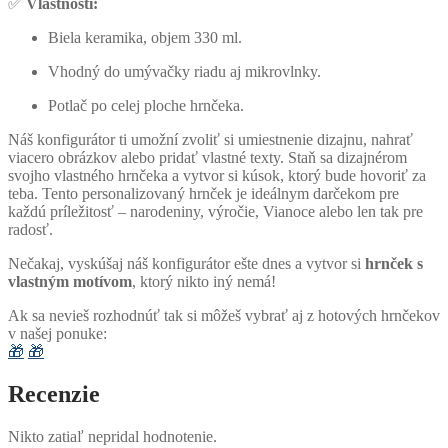
✅
Vlastnosti:
Biela keramika, objem 330 ml.
Vhodný do umývačky riadu aj mikrovlnky.
Potlač po celej ploche hrnčeka.
Náš konfigurátor ti umožní zvoliť si umiestnenie dizajnu, nahrať
viacero obrázkov alebo pridať vlastné texty. Staň sa dizajnérom
svojho vlastného hrnčeka a vytvor si kúsok, ktorý bude hovoriť za
teba. Tento personalizovaný hrnček je ideálnym darčekom pre
každú príležitosť – narodeniny, výročie, Vianoce alebo len tak pre
radosť.
Nečakaj, vyskúšaj náš konfigurátor ešte dnes a vytvor si
hrnček s
vlastným motívom
, ktorý nikto iný nemá!
Ak sa nevieš rozhodnúť tak si môžeš vybrať aj z hotových hrnčekov
v našej ponuke:
🎁
🎁
Recenzie
Nikto zatiaľ nepridal hodnotenie.