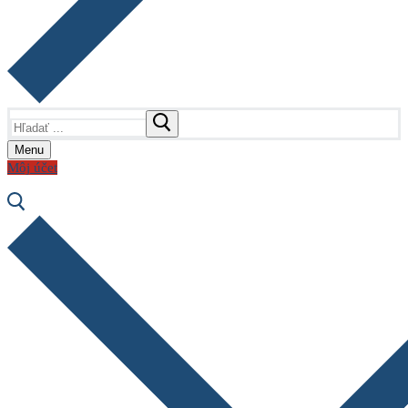
Hľadať:
Menu
Môj účet