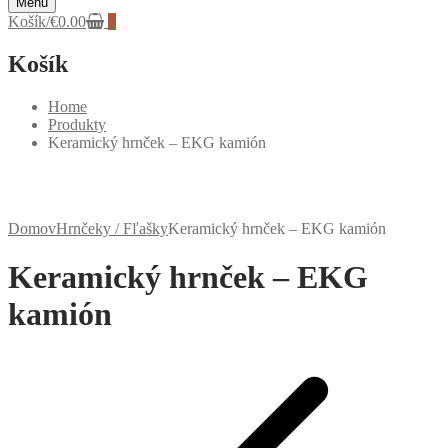
Menu
Košík
/
€
0.00
0
Košík
Home
Produkty
Keramický hrnček – EKG kamión
Domov
Hrnčeky / Fľašky
Keramický hrnček – EKG kamión
Keramický hrnček – EKG
kamión