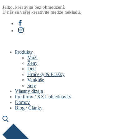
Preskočiť
Menu
Zavrieť
Jelko, kreativita bez obmedzení.
U nás sa vašej kreativite medze nekladú.
na
obsah
Produkty
Muži
Ženy
Deti
Hrnčeky & Fľašky
Vankúše
Sety
Vlastný dizajn
Pre firmy / XXL objednávky
Domov
Blog / Články