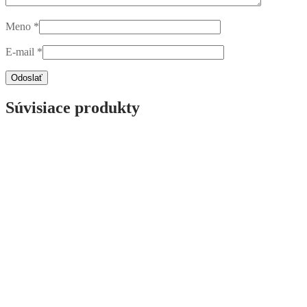
Meno
*
E-mail
*
Súvisiace produkty