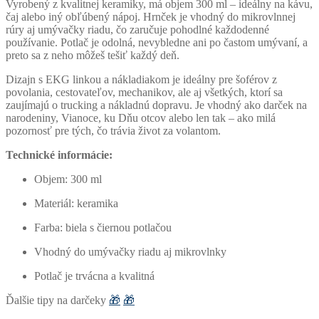
Vyrobený z kvalitnej keramiky, má objem 300 ml – ideálny na kávu,
čaj alebo iný obľúbený nápoj. Hrnček je vhodný do mikrovlnnej
rúry aj umývačky riadu, čo zaručuje pohodlné každodenné
používanie. Potlač je odolná, nevybledne ani po častom umývaní, a
preto sa z neho môžeš tešiť každý deň.
Dizajn s EKG linkou a nákladiakom je ideálny pre šoférov z
povolania, cestovateľov, mechanikov, ale aj všetkých, ktorí sa
zaujímajú o trucking a nákladnú dopravu. Je vhodný ako darček na
narodeniny, Vianoce, ku Dňu otcov alebo len tak – ako milá
pozornosť pre tých, čo trávia život za volantom.
Technické informácie:
Objem: 300 ml
Materiál: keramika
Farba: biela s čiernou potlačou
Vhodný do umývačky riadu aj mikrovlnky
Potlač je trvácna a kvalitná
Ďalšie tipy na darčeky
🎁
🎁