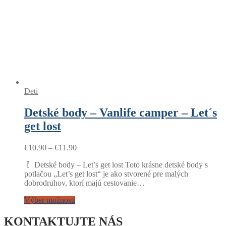
Deti
Detské body – Vanlife camper – Let´s
get lost
Price
€
10.90
–
€
11.90
range:
🍼 Detské body – Let’s get lost Toto krásne detské body s
€10.90
potlačou „Let’s get lost“ je ako stvorené pre malých
through
dobrodruhov, ktorí majú cestovanie…
€11.90
Výber možností
KONTAKTUJTE NÁS