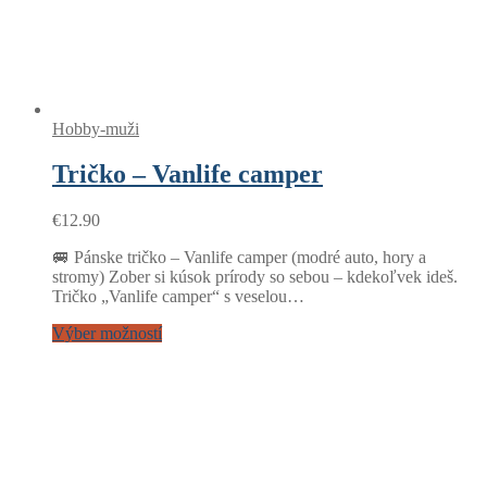
Hobby-muži
Tričko – Vanlife camper
€
12.90
🚐 Pánske tričko – Vanlife camper (modré auto, hory a
stromy) Zober si kúsok prírody so sebou – kdekoľvek ideš.
Tričko „Vanlife camper“ s veselou…
Výber možností