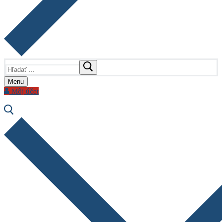
Hľadať:
Menu
Môj účet