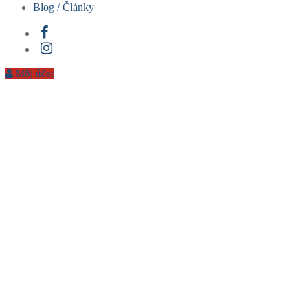
Blog / Články
Hrnčeky & Fľašky
Vankúše
Sety
Môj účet