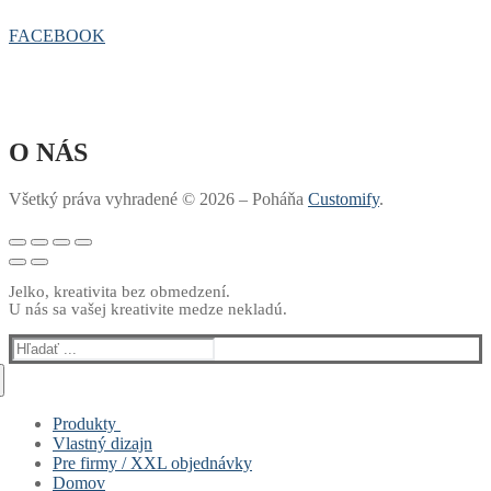
FACEBOOK
O NÁS
Všetký práva vyhradené © 2026 – Poháňa
Customify
.
Jelko, kreativita bez obmedzení.
U nás sa vašej kreativite medze nekladú.
Hľadať:
Produkty
Vlastný dizajn
Muži
Pre firmy / XXL objednávky
Ženy
Domov
Deti