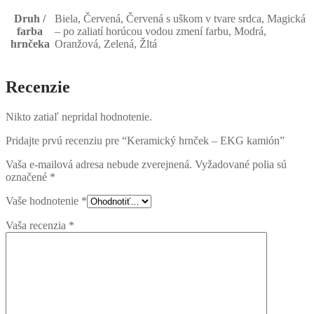
Druh /
Biela, Červená, Červená s uškom v tvare srdca, Magická
farba
– po zaliatí horúcou vodou zmení farbu, Modrá,
hrnčeka
Oranžová, Zelená, Žltá
Recenzie
Nikto zatiaľ nepridal hodnotenie.
Pridajte prvú recenziu pre “Keramický hrnček – EKG kamión”
Vaša e-mailová adresa nebude zverejnená.
Vyžadované polia sú
označené
*
Vaše hodnotenie
*
Vaša recenzia
*