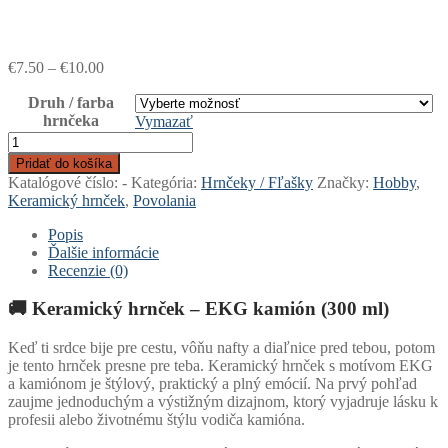
Price
€
7.50
–
€
10.00
range:
Druh / farba
€7.50
hrnčeka
through
Vymazať
€10.00
množstvo
Keramický
Pridať do košíka
hrnček
Katalógové číslo:
-
Kategória:
Hrnčeky / Fľašky
Značky:
Hobby
,
-
Keramický hrnček
,
Povolania
EKG
kamión
Popis
Ďalšie informácie
Recenzie (0)
🚚
Keramický hrnček – EKG kamión (300 ml)
Keď ti srdce bije pre cestu, vôňu nafty a diaľnice pred tebou, potom
je tento hrnček presne pre teba. Keramický hrnček s motívom EKG
a kamiónom je štýlový, praktický a plný emócií. Na prvý pohľad
zaujme jednoduchým a výstižným dizajnom, ktorý vyjadruje lásku k
profesii alebo životnému štýlu vodiča kamióna.